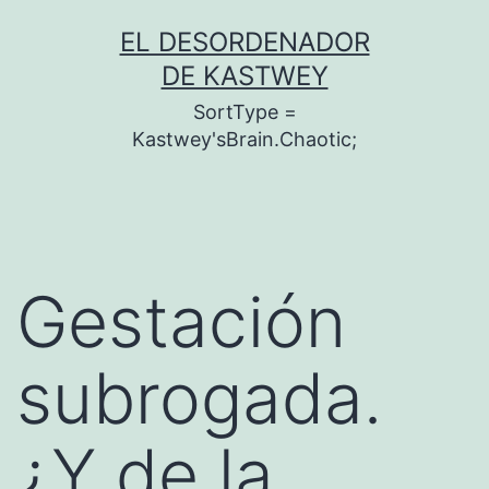
Saltar
EL DESORDENADOR
al
DE KASTWEY
contenido
SortType =
Kastwey'sBrain.Chaotic;
Gestación
subrogada.
¿Y de la