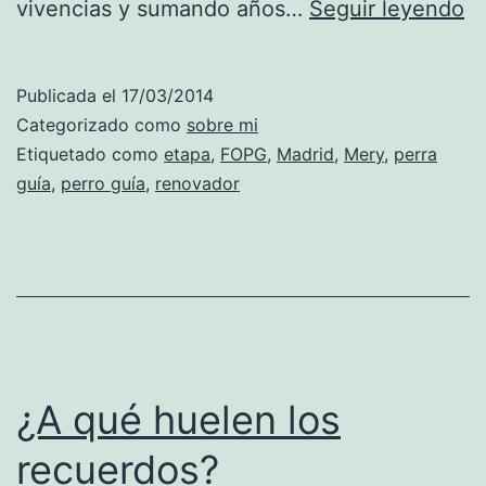
S
vivencias y sumando años…
Seguir leyendo
ha
ad
Publicada el
17/03/2014
Categorizado como
sobre mi
Etiquetado como
etapa
,
FOPG
,
Madrid
,
Mery
,
perra
guía
,
perro guía
,
renovador
¿A qué huelen los
recuerdos?