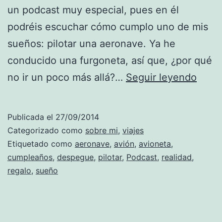
un podcast muy especial, pues en él
podréis escuchar cómo cumplo uno de mis
sueños: pilotar una aeronave. Ya he
conducido una furgoneta, así que, ¿por qué
Pilota
no ir un poco más allá?…
Seguir leyendo
es
fácil
Publicada el
27/09/2014
con
Categorizado como
sobre mi
,
viajes
los
Etiquetado como
aeronave
,
avión
,
avioneta
,
cumpleaños
,
despegue
,
pilotar
,
Podcast
,
realidad
,
ojos
regalo
,
sueño
cerra