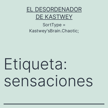
Saltar
EL DESORDENADOR
al
DE KASTWEY
contenido
SortType =
Kastwey'sBrain.Chaotic;
Etiqueta:
sensaciones