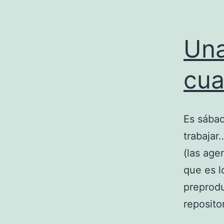
Una
cua
Es sábad
trabaja
(las age
que es l
preprodu
reposito