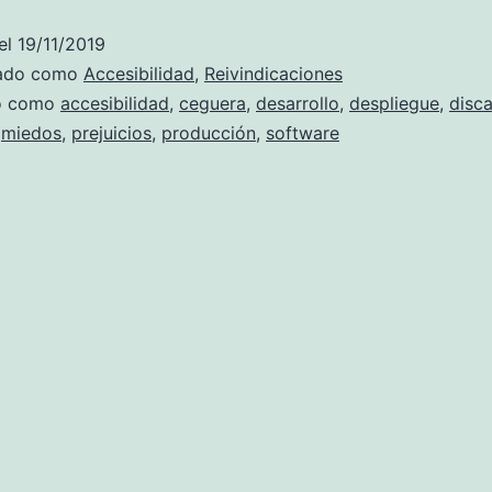
a
el
19/11/2019
producc
zado como
Accesibilidad
,
Reivindicaciones
cualquie
do como
accesibilidad
,
ceguera
,
desarrollo
,
despliegue
,
disc
,
miedos
,
prejuicios
,
producción
,
software