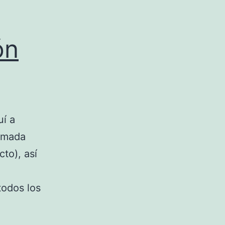
ón
uí a
ramada
to), así
todos los