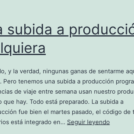
 subida a producci
lquiera
o, y la verdad, ningunas ganas de sentarme aq
r… Pero tenemos una subida a producción prog
ncias de viaje entre semana usan nuestro produc
o que hay. Todo está preparado. La subida a
cción fue bien el martes pasado, el código de 
Una
rios está integrado en…
Seguir leyendo
subida