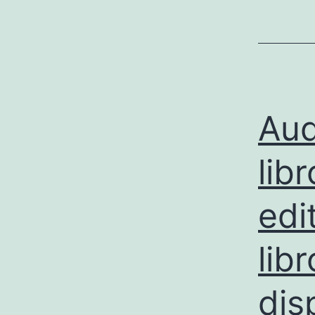
Aud
lib
edi
lib
dis