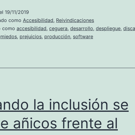
a
el
19/11/2019
producc
zado como
Accesibilidad
,
Reivindicaciones
cualquie
do como
accesibilidad
,
ceguera
,
desarrollo
,
despliegue
,
disc
,
miedos
,
prejuicios
,
producción
,
software
ndo la inclusión se
e añicos frente al