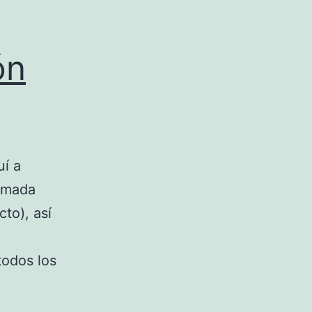
ón
uí a
ramada
to), así
todos los