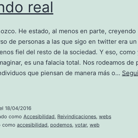
do real
ozco. He estado, al menos en parte, creyendo 
so de personas a las que sigo en twitter era un 
nos fiel del resto de la sociedad. Y eso, como 
maginar, es una falacia total. Nos rodeamos de
 individuos que piensan de manera más o…
Segui
Cuando
la
inclusión
el
18/04/2016
se
zado como
Accesibilidad
,
Reivindicaciones
,
webs
hace
do como
accesibilidad
,
podemos
,
votar
,
web
añicos