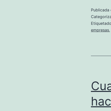
Publicada 
Categori
Etiqueta
empresas
Cua
hac