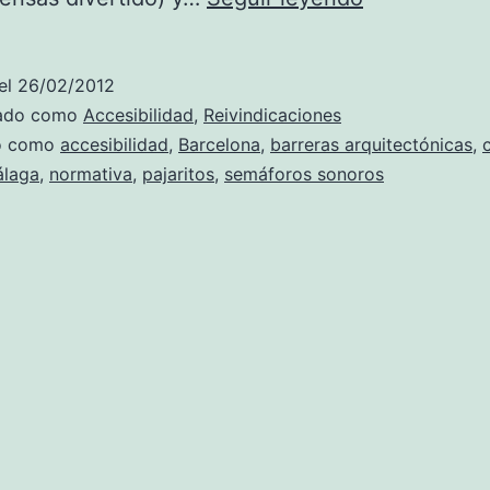
las
diez
el
26/02/2012
en
zado como
Accesibilidad
,
Reivindicaciones
casa,
do como
accesibilidad
,
Barcelona
,
barreras arquitectónicas
,
laga
,
normativa
,
pajaritos
,
semáforos sonoros
me
dijo
el
semáforo