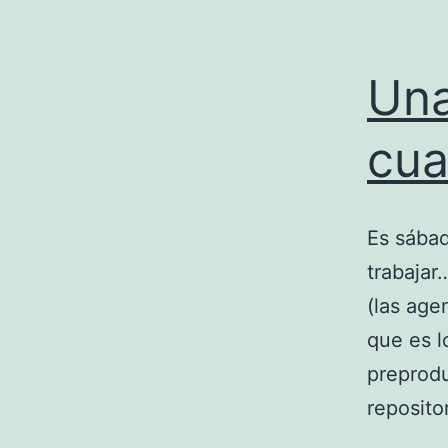
Una
cua
Es sábad
trabaja
(las age
que es l
preprodu
reposito