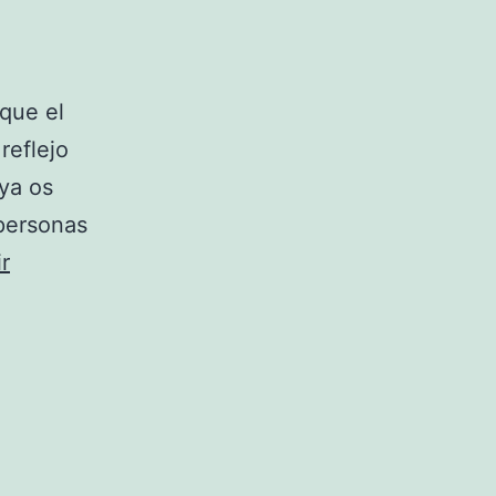
que el
reflejo
ya os
 personas
r