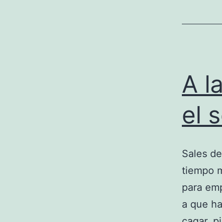
A l
el 
Sales de
tiempo m
para emp
a que ha
cagar, p