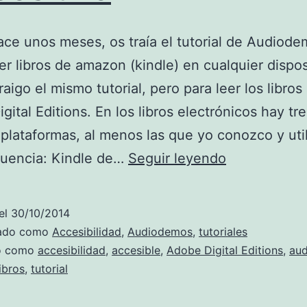
ace unos meses, os traía el tutorial de Audiode
r libros de amazon (kindle) en cualquier dispos
raigo el mismo tutorial, pero para leer los libros
gital Editions. En los libros electrónicos hay tre
plataformas, al menos las que yo conozco y uti
Audiodemo.
cuencia: Kindle de…
Seguir leyendo
Como
leer
el
30/10/2014
libros
zado como
Accesibilidad
,
Audiodemos
,
tutoriales
de
do como
accesibilidad
,
accesible
,
Adobe Digital Editions
,
au
libros
,
tutorial
Adobe
digital