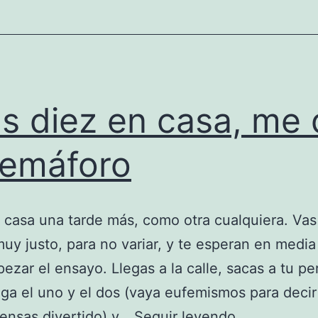
editions
(fnac,
casa
del
as diez en casa, me 
libro…)
en
semáforo
cualquier
dispositivo
 casa una tarde más, como otra cualquiera. Vas
uy justo, para no variar, y te esperan en media
ezar el ensayo. Llegas a la calle, sacas a tu pe
ga el uno y el dos (vaya eufemismos para decir
A
iensas divertido) y…
Seguir leyendo