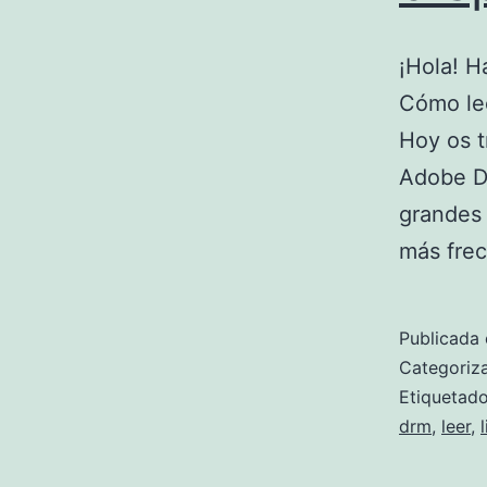
¡Hola! H
Cómo lee
Hoy os t
Adobe Di
grandes 
más fre
Publicada 
Categori
Etiqueta
drm
,
leer
,