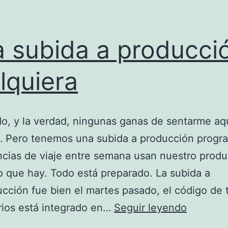
 subida a producci
lquiera
o, y la verdad, ningunas ganas de sentarme aq
r… Pero tenemos una subida a producción prog
ncias de viaje entre semana usan nuestro produc
o que hay. Todo está preparado. La subida a
cción fue bien el martes pasado, el código de 
Una
rios está integrado en…
Seguir leyendo
subida