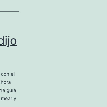
dijo
 con el
 hora
rra guía
 mear y