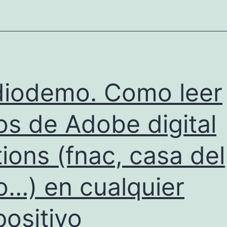
frente
al
mundo
real
iodemo. Como leer
ros de Adobe digital
tions (fnac, casa del
ro…) en cualquier
positivo