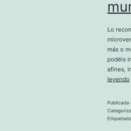
mun
Lo recon
microver
más o me
podéis i
afines,
leyendo
Publicada 
Categori
Etiqueta