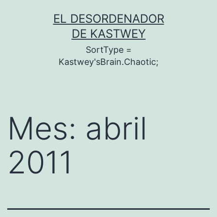
Saltar
EL DESORDENADOR
al
DE KASTWEY
contenido
SortType =
Kastwey'sBrain.Chaotic;
Mes:
abril
2011