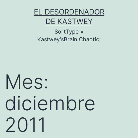
Saltar
EL DESORDENADOR
al
DE KASTWEY
contenido
SortType =
Kastwey'sBrain.Chaotic;
Mes:
diciembre
2011