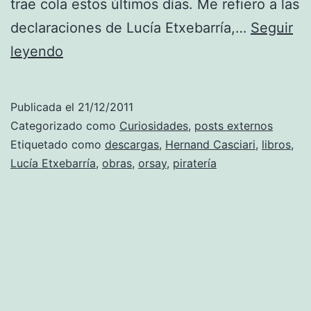
trae cola estos últimos días. Me refiero a las
declaraciones de Lucía Etxebarría,…
Seguir
Para
leyendo
ti,
Lucía,
Publicada el
21/12/2011
artículo
Categorizado como
Curiosidades
,
posts externos
de
Etiquetado como
descargas
,
Hernand Casciari
,
libros
,
Lucía Etxebarría
,
obras
,
orsay
,
piratería
Hernand
Casciari