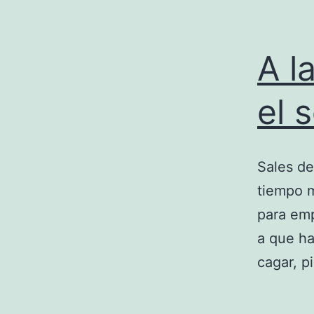
A l
el 
Sales de
tiempo m
para emp
a que ha
cagar, p