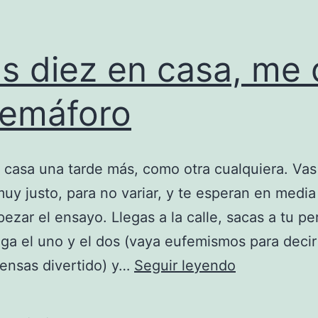
as diez en casa, me 
semáforo
 casa una tarde más, como otra cualquiera. Vas
uy justo, para no variar, y te esperan en media
ezar el ensayo. Llegas a la calle, sacas a tu pe
ga el uno y el dos (vaya eufemismos para decir
A
iensas divertido) y…
Seguir leyendo
las
diez