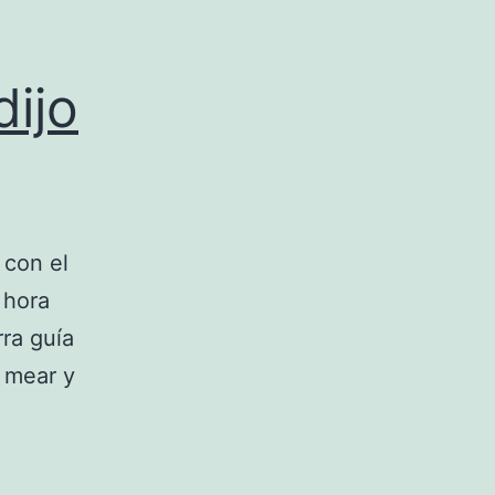
dijo
 con el
 hora
rra guía
 mear y