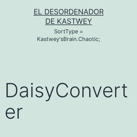
Saltar
EL DESORDENADOR
al
DE KASTWEY
contenido
SortType =
Kastwey'sBrain.Chaotic;
DaisyConvert
er