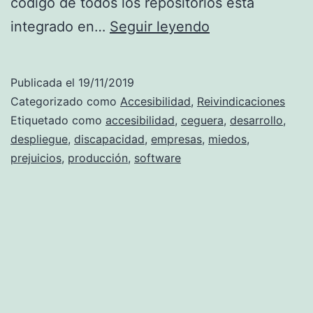
código de todos los repositorios está
Una
integrado en…
Seguir leyendo
subida
a
Publicada el
19/11/2019
producción
Categorizado como
Accesibilidad
,
Reivindicaciones
cualquiera
Etiquetado como
accesibilidad
,
ceguera
,
desarrollo
,
despliegue
,
discapacidad
,
empresas
,
miedos
,
prejuicios
,
producción
,
software