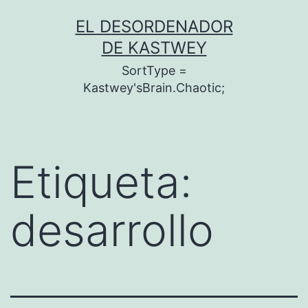
Saltar
EL DESORDENADOR
al
DE KASTWEY
contenido
SortType =
Kastwey'sBrain.Chaotic;
Etiqueta:
desarrollo