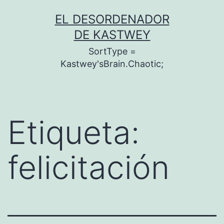
Saltar
EL DESORDENADOR
al
DE KASTWEY
contenido
SortType =
Kastwey'sBrain.Chaotic;
Etiqueta:
felicitación