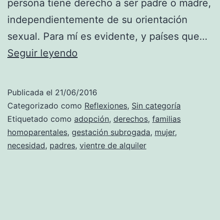
persona tiene derecho a ser padre o madre,
independientemente de su orientación
sexual. Para mí es evidente, y países que…
Gestación
Seguir leyendo
subrogada.
¿Y
Publicada el
21/06/2016
de
Categorizado como
Reflexiones
,
Sin categoría
la
Etiquetado como
adopción
,
derechos
,
familias
homoparentales
,
gestación subrogada
,
mujer
,
mujer,
necesidad
,
padres
,
vientre de alquiler
qué?