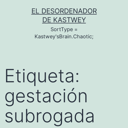
Saltar
EL DESORDENADOR
al
DE KASTWEY
contenido
SortType =
Kastwey'sBrain.Chaotic;
Etiqueta:
gestación
subrogada