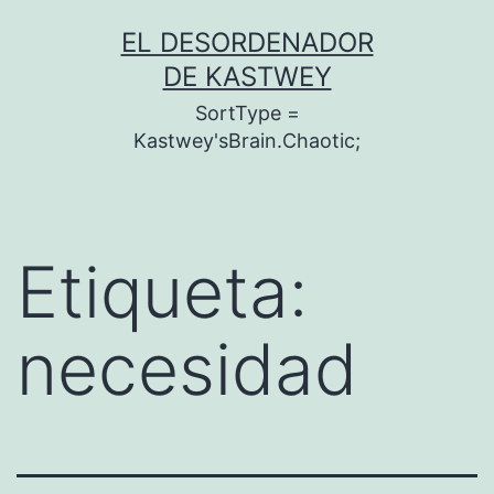
Saltar
EL DESORDENADOR
al
DE KASTWEY
contenido
SortType =
Kastwey'sBrain.Chaotic;
Etiqueta:
necesidad