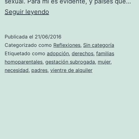
sexual. Para mí es evidente, y países que…
Gestación
Seguir leyendo
subrogada.
¿Y
Publicada el
21/06/2016
de
Categorizado como
Reflexiones
,
Sin categoría
la
Etiquetado como
adopción
,
derechos
,
familias
homoparentales
,
gestación subrogada
,
mujer
,
mujer,
necesidad
,
padres
,
vientre de alquiler
qué?