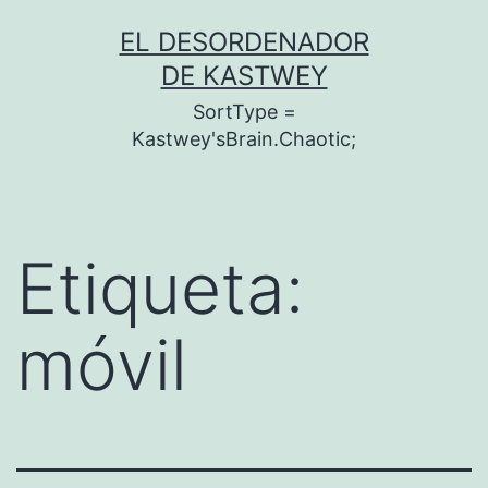
Saltar
EL DESORDENADOR
al
DE KASTWEY
contenido
SortType =
Kastwey'sBrain.Chaotic;
Etiqueta:
móvil