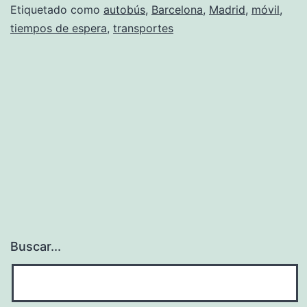
Etiquetado como
autobús
,
Barcelona
,
Madrid
,
móvil
,
tiempos de espera
,
transportes
Buscar...