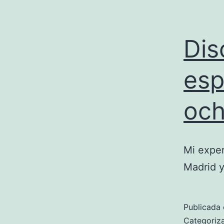
Dis
esp
oc
Mi exper
Madrid y
Publicada 
Categori