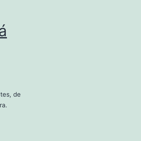
á
tes, de
ra.